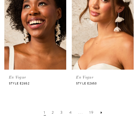
En Vogue
En Vogue
STYLE E2652
STYLE E2653
1
2
3
4
...
19